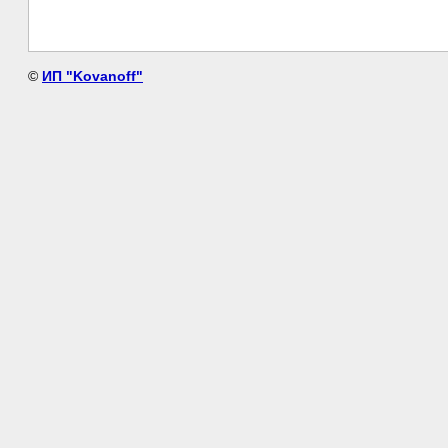
©
ИП "Kovanoff"