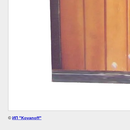
©
ИП "Kovanoff"