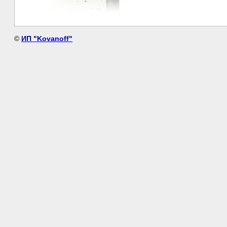
©
ИП "Kovanoff"