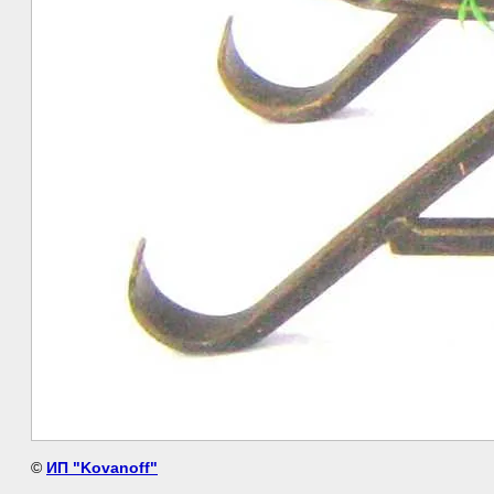
©
ИП "Kovanoff"