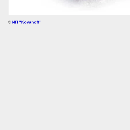
©
ИП "Kovanoff"