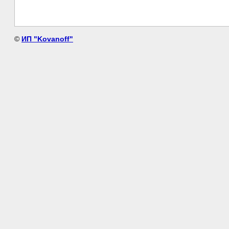
©
ИП "Kovanoff"