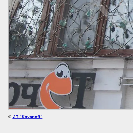
©
ИП "Kovanoff"