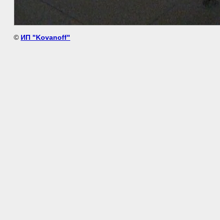
©
ИП "Kovanoff"