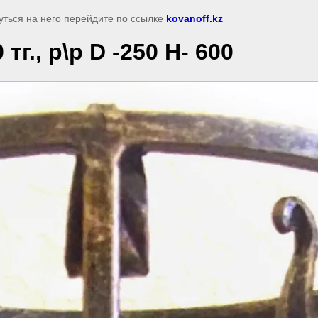
уться на него перейдите по ссылке
kovanoff.kz
тг., р\р D -250 H- 600